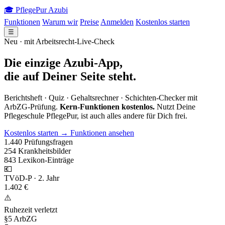
🎓
PflegePur
Azubi
Funktionen
Warum wir
Preise
Anmelden
Kostenlos starten
☰
Neu · mit Arbeitsrecht-Live-Check
Die einzige Azubi-App,
die auf Deiner Seite steht.
Berichtsheft · Quiz · Gehaltsrechner · Schichten-Checker mit
ArbZG-Prüfung.
Kern-Funktionen kostenlos.
Nutzt Deine
Pflegeschule PflegePur, ist auch alles andere für Dich frei.
Kostenlos starten →
Funktionen ansehen
1.440
Prüfungsfragen
254
Krankheitsbilder
843
Lexikon-Einträge
💶
TVöD-P · 2. Jahr
1.402 €
⚠️
Ruhezeit verletzt
§5 ArbZG