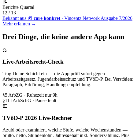
📝
Berichte Quartal
12 / 13
Bekannt aus
📰
care konkret
· Vincentz Network
Ausgabe 7/2026
Mehr erfahren →
Drei Dinge, die
keine andere App
kann
⚖️
Live-Arbeitsrecht-Check
Trag Deine Schicht ein — die App prüft sofort gegen
Arbeitszeitgesetz, Jugendarbeitsschutz und TVöD-P. Bei Verstößen:
Paragraph, Erklärung, Handlungsempfehlung.
§5 ArbZG · Ruhezeit nur 9h
§11 JArbSchG · Pause fehlt
💶
TVöD-P 2026 Live-Rechner
Azubi oder examiniert, welche Stufe, welche Wochenstunden —
brutto, netto, Stundenlohn, Jahresgehalt inkl. Sonderzahlung. Plus